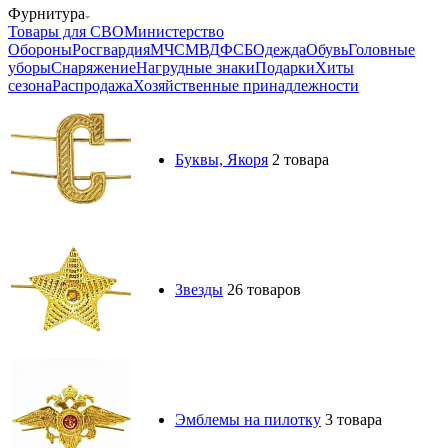
Фурнитура
Товары для СВО
Министерство
Обороны
Росгвардия
МЧС
МВД
ФСБ
Одежда
Обувь
Головные
уборы
Снаряжение
Нагрудные знаки
Подарки
Хиты
сезона
Распродажа
Хозяйственные принадлежности
Буквы, Якоря
2 товара
Звезды
26 товаров
Эмблемы на пилотку
3 товара