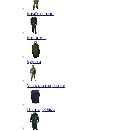
Комбинезоны
Костюмы
Куртки
Маскхалаты, Горки
Платья, Юбки