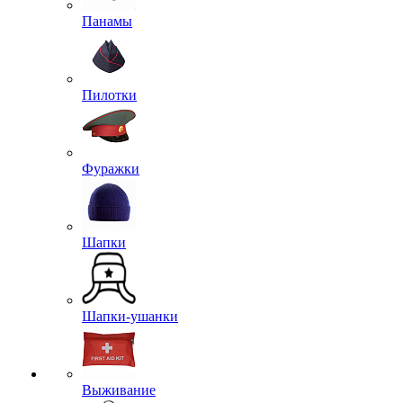
Панамы
Пилотки
Фуражки
Шапки
Шапки-ушанки
Выживание