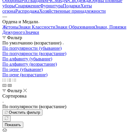
Обороны
Росгвардия
МЧС
МВД
ФСБ
Одежда
Обувь
Головные
уборы
Снаряжение
Фурнитура
Подарки
Хиты
сезона
Распродажа
Хозяйственные принадлежности
—
Ордена и Медали
Жетоны
Знаки Классности
Знаки Образования
Знаки, Повязки
Дежурного
Значки
Фильтр
По умолчанию (возрастание)
По популярности (убывание)
По популярности (возрастание)
По алфавиту (убывание)
По алфавиту (возрастание)
По цене (убывание)
По цене (возрастание)
Фильтр
Сортировка
По популярности (возрастание)
Очистить фильтр
Показать