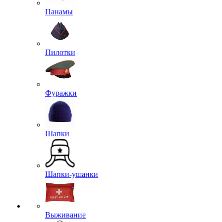
Панамы
Пилотки
Фуражки
Шапки
Шапки-ушанки
Выживание