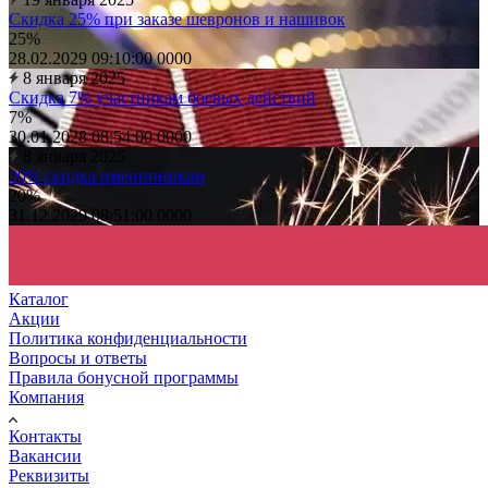
Скидка 25% при заказе шевронов и нашивок
25%
28.02.2029 09:10:00
0
0
0
0
8 января 2025
Скидка 7% участникам боевых действий
7%
30.01.2028 08:54:00
0
0
0
0
8 января 2025
20% скидка именинникам
20%
31.12.2029 08:51:00
0
0
0
0
Каталог
Акции
Политика конфиденциальности
Вопросы и ответы
Правила бонусной программы
Компания
Контакты
Вакансии
Реквизиты