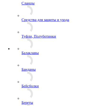
Комбинезоны
Костюмы
Куртки
Маскхалаты, Горки
Платья, Юбки