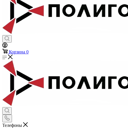
Флажки на береты
Шевроны
Эмблемы на тулью
Эмблемы петличные
Брелоки
Канцелярия и обложки для документов