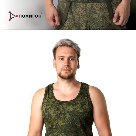
Одежда
Товары для СВО
Министерство
Обороны
Росгвардия
МЧС
МВД
ФСБ
Обувь
Головные
уборы
Снаряжение
Нагрудные знаки
Фурнитура
Подарки
Хиты
сезона
Распродажа
Хозяйственные принадлежности
—
Нательное белье армейское
Аксессуары для одежды
Брюки
Джемперы,
Толстовки
Кители
Комбинезоны
Костюмы
Куртки
Маскхалаты,
Горки
Платья, Юбки
Плащи,
Дождевики
Рубашки
Тельняшки
Футболки
—
Майки армейское
Кальсоны
Комплекты белья
Носки
Трусы
Термобелье
Фильтр
По умолчанию (возрастание)
По популярности (убывание)
По популярности (возрастание)
По алфавиту (убывание)
По алфавиту (возрастание)
По цене (убывание)
По цене (возрастание)
Фильтр