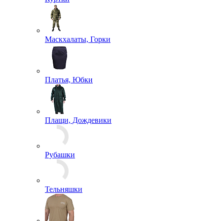
Нательное белье
Кальсоны
Комплекты белья
Майки
Носки
Трусы
Термобелье
+ ЕЩЕ 2