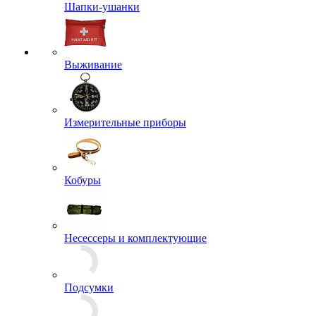
Треккинговые ботинки, кеды
Валеши
Сапоги
Сланцы
Средства для защиты и ухода
Туфли, Полуботинки