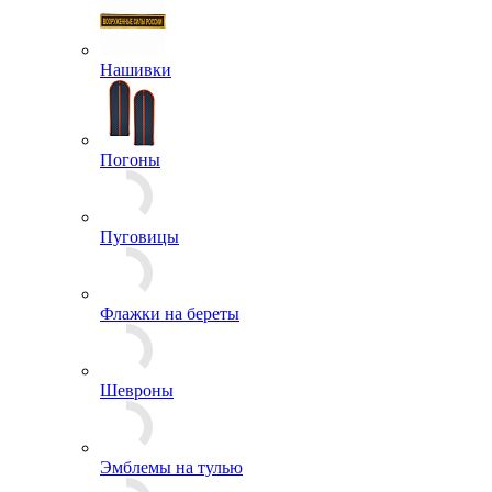
Спальные мешки, подушки, одеяла
Спецсредства и аксессуары
Сумки
Чехлы
Жетоны
Знаки Классности
Знаки Образования