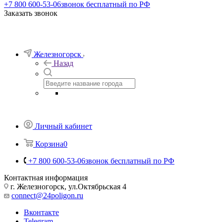
Ножи
Термосы
Часы
Посуда
Флаги и вымпелы