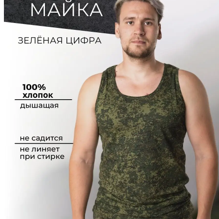
Личный кабинет
Корзина
0
+7 800 600-53-06
звонок бесплатный по РФ
Контактная информация
г. Железногорск, ул.Октябрьская 4
connect@24poligon.ru
Вконтакте
Telegram
YouTube
Pinterest
MAX
Майки армейское
2
Главная
—
Каталог
—