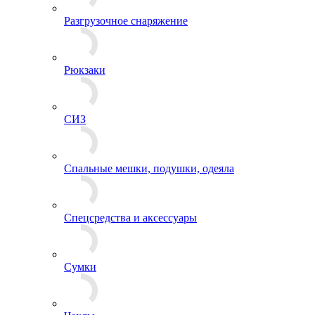
Балаклавы
Банданы
Бейсболки
Береты
Кепки
Панамы
Пилотки