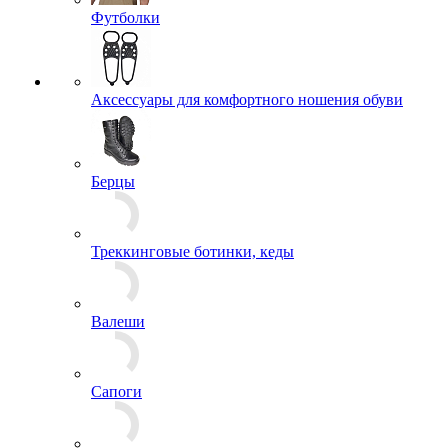
Аксессуары для одежды
Аксельбанты
Арафатки
Галстуки и косынки
Кашне и шарфы
Перчатки и варежки
Ремни
Подтяжки
Филиграни и ленты
+ ЕЩЕ 4
Брюки
Джемперы, Толстовки
Кители