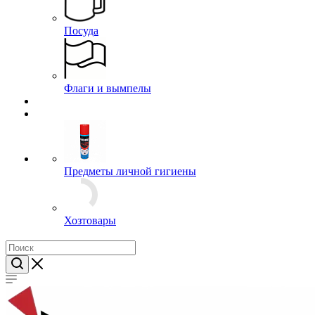
Зажимы для галстуков
Кокарды
Лычки и пластины
Нашивки
Погоны
Пуговицы