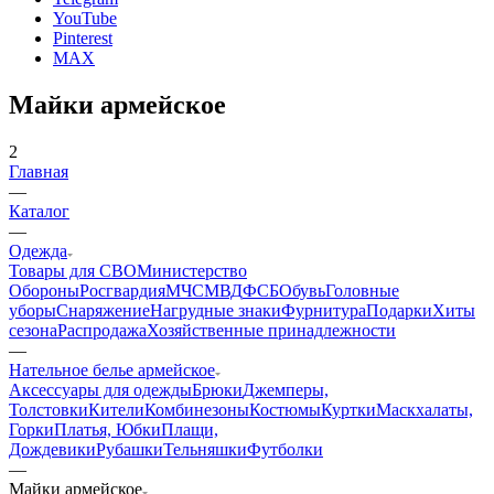
Предметы личной гигиены
Хозтовары
Корзина
0