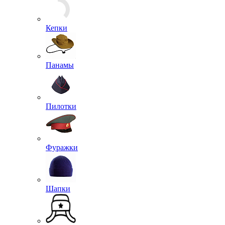
Плащи, Дождевики
Рубашки
Тельняшки
Футболки
Аксессуары для комфортного ношения обуви
Берцы