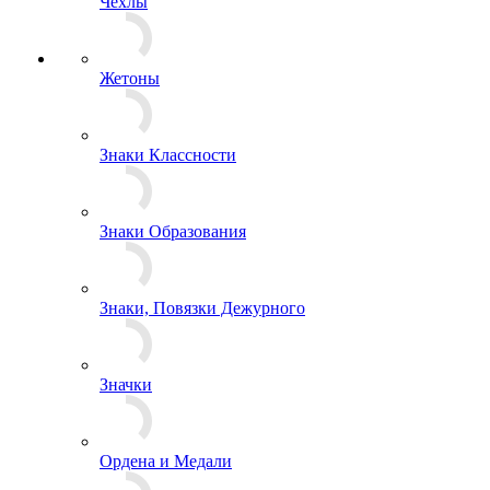
Фуражки
Шапки
Шапки-ушанки
Выживание
Измерительные приборы