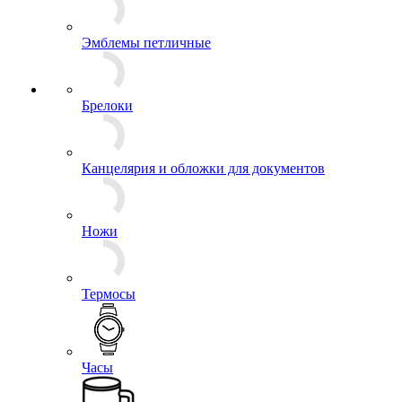
Знаки, Повязки Дежурного
Значки
Ордена и Медали
Буквы, Якоря
Звезды
Эмблемы на пилотку