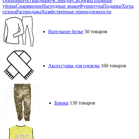
Обороны
Росгвардия
МЧС
МВД
ФСБ
Обувь
Головные
уборы
Снаряжение
Нагрудные знаки
Фурнитура
Подарки
Хиты
сезона
Распродажа
Хозяйственные принадлежности
Нательное белье
50 товаров
Аксессуары для одежды
160 товаров
Брюки
130 товаров