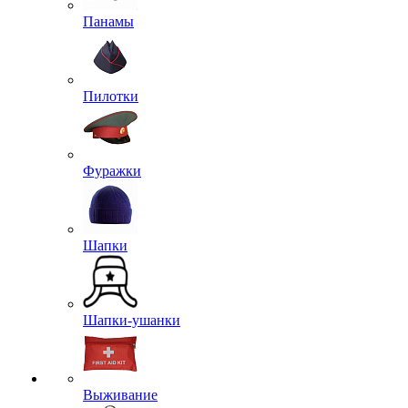
Панамы
Пилотки
Фуражки
Шапки
Шапки-ушанки
Выживание