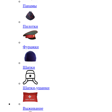
Панамы
Пилотки
Фуражки
Шапки
Шапки-ушанки
Выживание