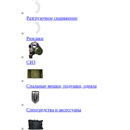
Кепки
Панамы
Пилотки
Фуражки
Шапки
Шапки-ушанки