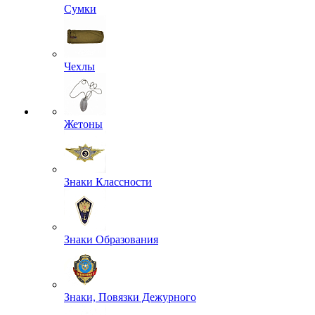
Выживание
Измерительные приборы
Кобуры
Несессеры и комплектующие
Подсумки
Разгрузочное снаряжение