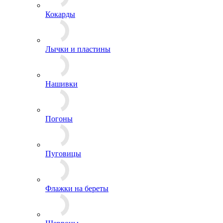
Чехлы
Жетоны
Знаки Классности
Знаки Образования
Знаки, Повязки Дежурного
Значки