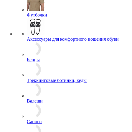
Джемперы, Толстовки
Кители
Комбинезоны
Костюмы
Куртки