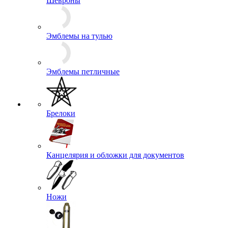
Ордена и Медали
Буквы, Якоря
Звезды
Эмблемы на пилотку
Зажимы для галстуков
Кокарды