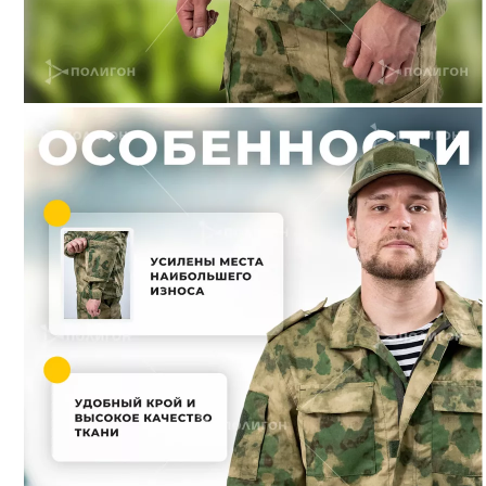
Сфера деятельности
ВС
МЧС
Охрана
Полиция, МВД
Росгвардия
ФСИН
ФССП
Показать все
Форма одежды
Повседневная
Полевая
Очистить фильтр
Показать