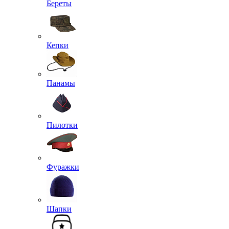
Аксессуары для комфортного ношения обуви
Берцы
Треккинговые ботинки, кеды
Валеши
Сапоги
Сланцы