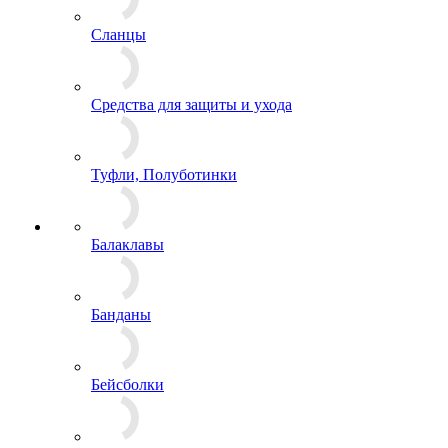
Маскхалаты, Горки
Платья, Юбки
Плащи, Дождевики
Рубашки
Тельняшки
Футболки