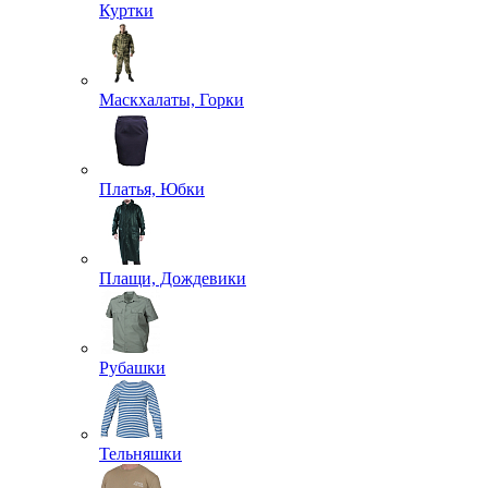
Кальсоны
Комплекты белья
Майки
Носки
Трусы
Термобелье
+ ЕЩЕ 2
Аксессуары для одежды
Аксельбанты
Арафатки
Галстуки и косынки
Кашне и шарфы
Перчатки и варежки
Ремни
Подтяжки
Филиграни и ленты
+ ЕЩЕ 4
Брюки