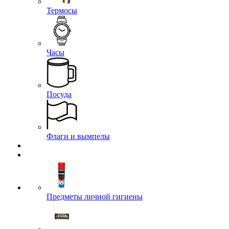
Лычки и пластины
Нашивки
Погоны
Пуговицы
Флажки на береты
Шевроны