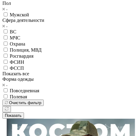
г. Железногорск, ул.Октябрьская 4
connect@24poligon.ru
Вконтакте
Telegram
YouTube
Pinterest
MAX
Костюмы
39
Главная
—
Каталог
—
Одежда
Товары для СВО
Министерство
Обороны
Росгвардия
МЧС
МВД
ФСБ
Обувь
Головные
уборы
Снаряжение
Нагрудные знаки
Фурнитура
Подарки
Хиты
сезона
Распродажа
Хозяйственные принадлежности
—
Костюмы
Нательное белье
Аксессуары для одежды
Брюки
Джемперы,