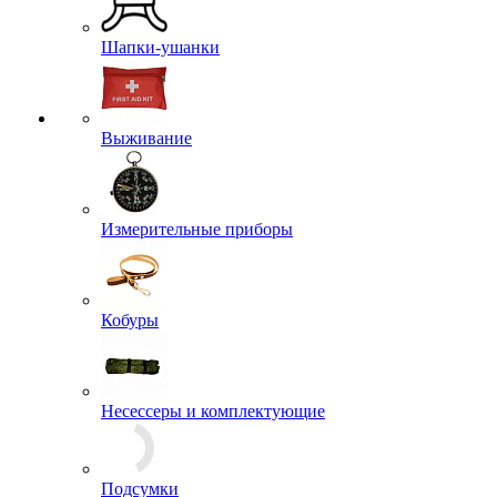
Средства для защиты и ухода
Туфли, Полуботинки
Балаклавы
Банданы
Бейсболки
Береты