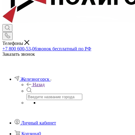
Часы
Посуда
Флаги и вымпелы
Предметы личной гигиены
Хозтовары