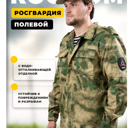
Толстовки
Кители
Комбинезоны
Куртки
Маскхалаты,
Горки
Платья, Юбки
Плащи,
Дождевики
Рубашки
Тельняшки
Футболки
Фильтр
По умолчанию (возрастание)
По популярности (убывание)
По популярности (возрастание)
По алфавиту (убывание)
По алфавиту (возрастание)
По цене (убывание)
По цене (возрастание)
Фильтр
Сортировка
По популярности (возрастание)
Комфорт
Облегченная
Утепленная
Пол
Мужской