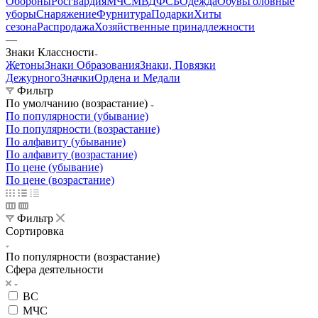
Обороны
Росгвардия
МЧС
МВД
ФСБ
Одежда
Обувь
Головные
уборы
Снаряжение
Фурнитура
Подарки
Хиты
сезона
Распродажа
Хозяйственные принадлежности
—
Знаки Классности
Жетоны
Знаки Образования
Знаки, Повязки
Дежурного
Значки
Ордена и Медали
Фильтр
По умолчанию (возрастание)
По популярности (убывание)
По популярности (возрастание)
По алфавиту (убывание)
По алфавиту (возрастание)
По цене (убывание)
По цене (возрастание)
Фильтр
Сортировка
По популярности (возрастание)
Сфера деятельности
ВС
МЧС