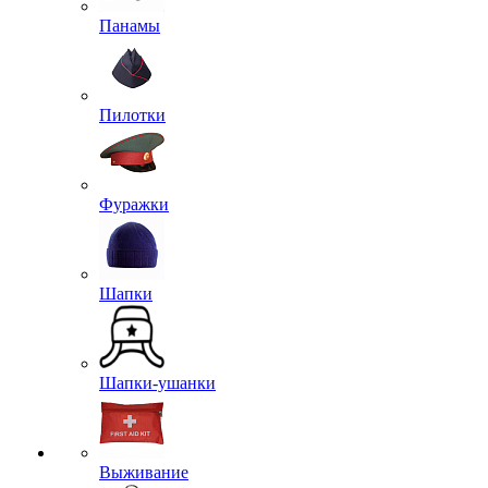
Панамы
Пилотки
Фуражки
Шапки
Шапки-ушанки
Выживание