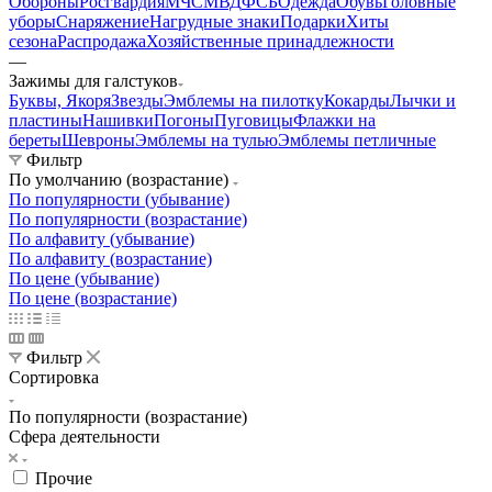
Обороны
Росгвардия
МЧС
МВД
ФСБ
Одежда
Обувь
Головные
уборы
Снаряжение
Нагрудные знаки
Подарки
Хиты
сезона
Распродажа
Хозяйственные принадлежности
—
Зажимы для галстуков
Буквы, Якоря
Звезды
Эмблемы на пилотку
Кокарды
Лычки и
пластины
Нашивки
Погоны
Пуговицы
Флажки на
береты
Шевроны
Эмблемы на тулью
Эмблемы петличные
Фильтр
По умолчанию (возрастание)
По популярности (убывание)
По популярности (возрастание)
По алфавиту (убывание)
По алфавиту (возрастание)
По цене (убывание)
По цене (возрастание)
Фильтр
Сортировка
По популярности (возрастание)
Сфера деятельности
Прочие