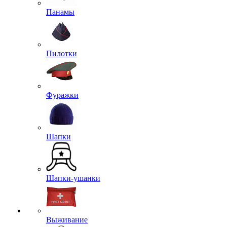
Панамы
Пилотки
Фуражки
Шапки
Шапки-ушанки
Выживание