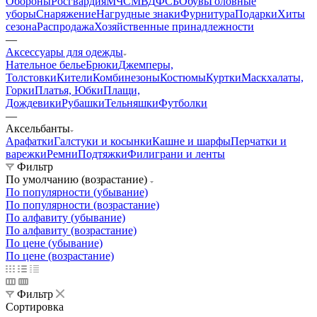
Обороны
Росгвардия
МЧС
МВД
ФСБ
Обувь
Головные
уборы
Снаряжение
Нагрудные знаки
Фурнитура
Подарки
Хиты
сезона
Распродажа
Хозяйственные принадлежности
—
Аксессуары для одежды
Нательное белье
Брюки
Джемперы,
Толстовки
Кители
Комбинезоны
Костюмы
Куртки
Маскхалаты,
Горки
Платья, Юбки
Плащи,
Дождевики
Рубашки
Тельняшки
Футболки
—
Аксельбанты
Арафатки
Галстуки и косынки
Кашне и шарфы
Перчатки и
варежки
Ремни
Подтяжки
Филиграни и ленты
Фильтр
По умолчанию (возрастание)
По популярности (убывание)
По популярности (возрастание)
По алфавиту (убывание)
По алфавиту (возрастание)
По цене (убывание)
По цене (возрастание)
Фильтр
Сортировка